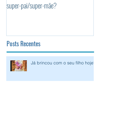
Sabia que o seu filho o vê como um
Os 5 princípios da P
super-pai/super-mãe?
Positiva
Posts Recentes
Já brincou com o seu filho hoje?
Sabia que o seu filho o vê como
um super-pai/super-mãe?