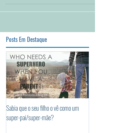
dia-a-dia, para que os filhos estejam bem. Mas,
na...
Posts Em Destaque
Sabia que o seu filho o vê como um
Os 5 princípios da P
super-pai/super-mãe?
Positiva