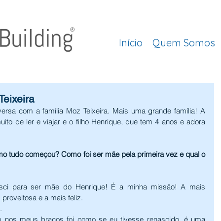
Início
Quem Somos
Teixeira
ersa com a família Moz Teixeira. Mais uma grande família! A 
to de ler e viajar e o filho Henrique, que tem 4 anos e adora 
omo tudo começou? Como foi ser mãe pela primeira vez e qual o 
ci para ser mãe do Henrique! É a minha missão! A mais 
proveitosa e a mais feliz.
.
m nos meus braços foi como se eu tivesse renascido, é uma 