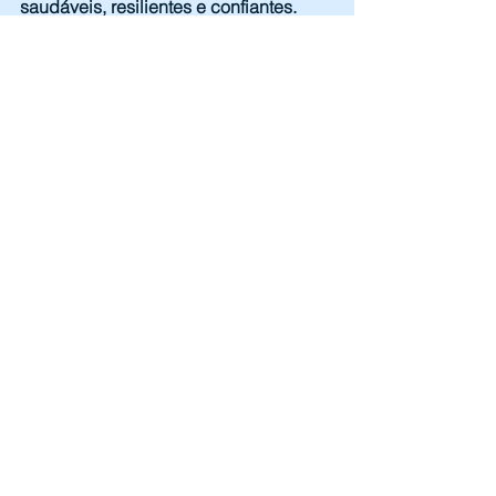
saudáveis, resilientes e confiantes.
Tags:
entrevista famílias
family builders
pais positivos
famílias saudáveis
Comentários
Escreva um comentário