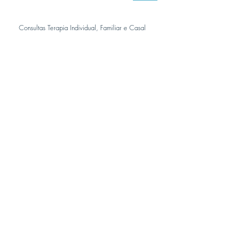
Consultas Terapia Individual, Familiar e Casal
Lisboa,
Portugal
Horário de Funcionamento
Seg - Sex: 08:00 - 20:00
Para mais informações, marcações de consultas ou
inscrições, contacte-nos: