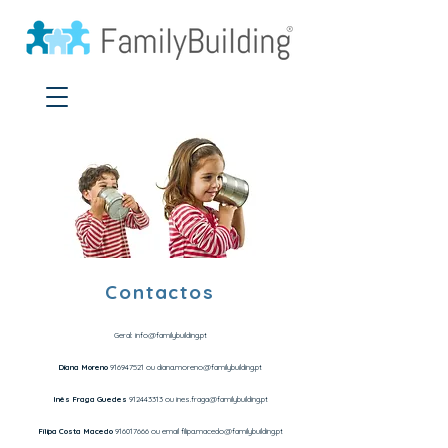
Contactos
Geral:
info@familybuilding.pt
Diana Moreno
916947521
ou
diana.moreno@familybuilding.pt
Inês Fraga Guedes
912443313
ou
ines.fraga@familybuilding.pt
Filipa Costa Macedo
916017666
ou email
filipa.macedo@familybuilding.pt