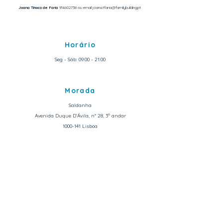
Joana Tinoco de Faria
914602738
ou email
joana.tfaria@familybuilding.pt
Horário
Seg - Sáb: 09:00 - 21:00
Morada
Saldanha
Avenida Duque D’Ávila, n° 28, 3º andar
1000-141 Lisboa