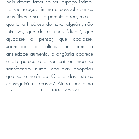
pais devem fazer no seu espaço íntimo,
na sua relação íntima e pessoal com os
seus filhos e na sua parentalidade, mas…
que tal a hipótese de haver alguém, não
intrusivo, que desse umas “dicas”, que
ajudasse a pensar, que apoiasse,
sobretudo nas alturas em que a
ansiedade aumenta, a angústia aparece
e até parece que ser pai ou mãe se
transformam numa daquelas epopeias
que só o herói da Guerra das Estrelas
conseguirá ultrapassa? Ainda por cima
faltam-nos os robots BB8, C38O ou o
R2-D2 para nos orientarem.
Ah, mas aqui estão eles… ou elas. Não
pretendem ensinar, de forma paternalista,
ou substituir-vos nas vossas funções. Não
contem com isso. Vocês é que são os