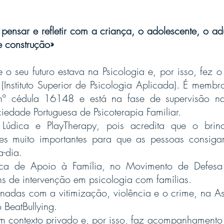
 pensar e refletir com a criança, o adolescente, o adu
e construção»
o seu futuro estava na Psicologia e, por isso, fez 
 (Instituto Superior de Psicologia Aplicada). É mem
– nº cédula 16148 e está na fase de supervisão 
iedade Portuguesa de Psicoterapia Familiar.
dica e PlayTherapy, pois acredita que o brinca
res muito importantes para que as pessoas consiga
a-dia.
ica de Apoio à Família, no Movimento de Defes
s de intervenção em psicologia com famílias.
onadas com a vitimização, violência e o crime, na A
 BeatBullying.
m contexto privado e, por isso, faz acompanhamento 