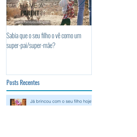
Sabia que o seu filho o vê como um
Os 5 princípios da P
super-pai/super-mãe?
Positiva
Posts Recentes
Já brincou com o seu filho hoje?