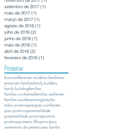
novembro de 2017
(1)
1 post
setembro de 2017
(1)
1 post
maio de 2017
(1)
1 post
março de 2017
(1)
1 post
agosto de 2016
(1)
1 post
julho de 2016
(2)
2 posts
ém
junho de 2016
(1)
1 post
maio de 2016
(1)
1 post
abril de 2016
(2)
2 posts
fevereiro de 2016
(1)
1 post
Pesquisar
brincar
diferentes modelos familiares
entrevista famílias
family builders
family building
famílias
famílias confiantes
famílias resilientes
famílias saudáveis
imaginação
mães positivas
pais
pais confiantes
pais positivos
parentalidade
parentalidade positiva
positiva
positivas
primeiro filho
princípios
sentimento de pertença
ser família