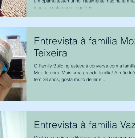
um óptimo testemunho. Realmente, não há famílias
iguais, e esta que o diga! Os...
Entrevista à família Mo
Teixeira
O Family Building esteve à conversa com a família
Moz Teixeira. Mais uma grande família! A mãe Inês
tem 38 anos, gosta muito de ler e...
Entrevista à família Vaz
Desta vez, o Family Building esteve à conversa c