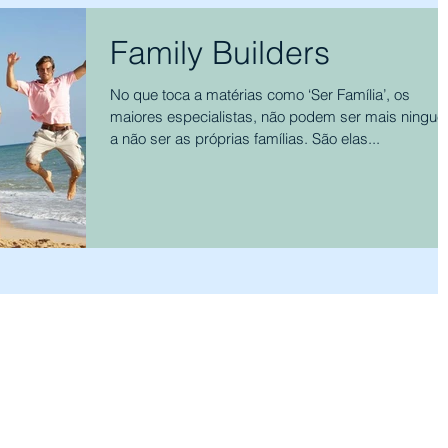
Family Builders
No que toca a matérias como ‘Ser Família’, os
maiores especialistas, não podem ser mais ningu
a não ser as próprias famílias. São elas...