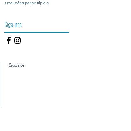
super-mãe
super-pai
triple p
Siga-nos
Siga-nos!