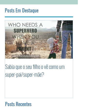
Posts Em Destaque
Sabia que o seu filho o vê como um
Os 5 princípios da P
super-pai/super-mãe?
Positiva