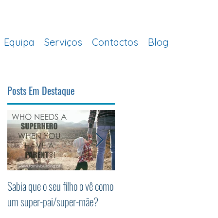
Equipa
Serviços
Contactos
Blog
Posts Em Destaque
om
 –
Sabia que o seu filho o vê como
Os 5 princípios da
um super-pai/super-mãe?
Parentalidade Positiva