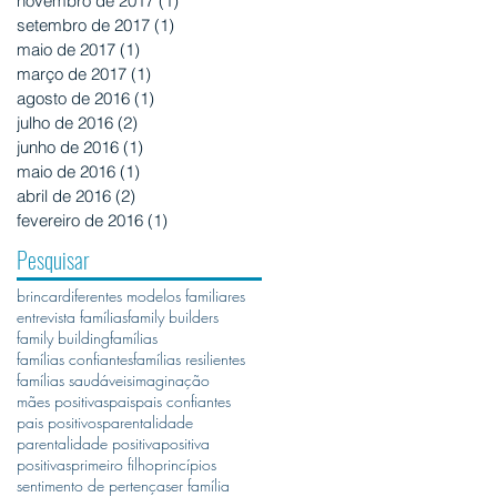
novembro de 2017
(1)
1 post
setembro de 2017
(1)
1 post
maio de 2017
(1)
1 post
março de 2017
(1)
1 post
agosto de 2016
(1)
1 post
julho de 2016
(2)
2 posts
junho de 2016
(1)
1 post
maio de 2016
(1)
1 post
abril de 2016
(2)
2 posts
fevereiro de 2016
(1)
1 post
Pesquisar
brincar
diferentes modelos familiares
entrevista famílias
family builders
family building
famílias
famílias confiantes
famílias resilientes
famílias saudáveis
imaginação
mães positivas
pais
pais confiantes
pais positivos
parentalidade
parentalidade positiva
positiva
positivas
primeiro filho
princípios
sentimento de pertença
ser família