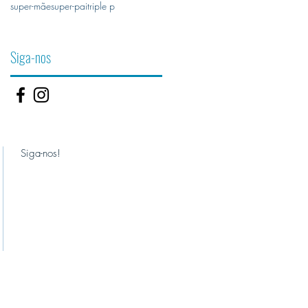
super-mãe
super-pai
triple p
Siga-nos
Siga-nos!