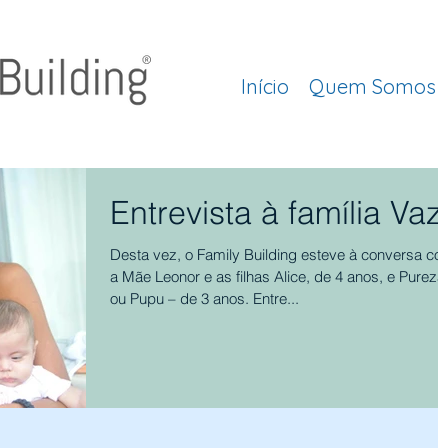
Início
Quem Somos
Entrevista à família Vaz
Desta vez, o Family Building esteve à conversa c
a Mãe Leonor e as filhas Alice, de 4 anos, e Pureza
ou Pupu – de 3 anos. Entre...