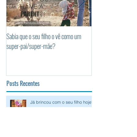
Sabia que o seu filho o vê como um
Os 5 princípios da P
super-pai/super-mãe?
Positiva
Posts Recentes
Já brincou com o seu filho hoje?