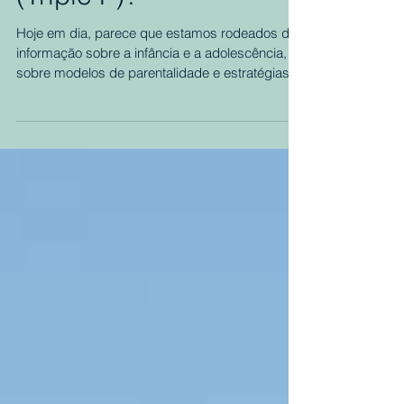
Mas afinal o que é a
Parentalidade Positiva
(Triple P)?
Hoje em dia, parece que estamos rodeados de
informação sobre a infância e a adolescência,
sobre modelos de parentalidade e estratégias...