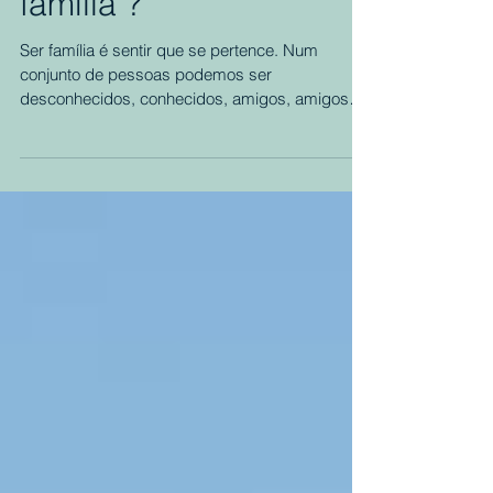
O que é para si "ser
família"?
Ser família é sentir que se pertence. Num
conjunto de pessoas podemos ser
desconhecidos, conhecidos, amigos, amigos
íntimos ou...